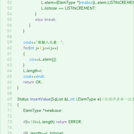
52
				L.elem=(ElemType *)
realloc
(L.elem,LISTINCREME
53
		        L.listsize += LISTINCREMENT;
54
			}
55
else
break
;
56
		}
57
	}
58
59
cout
<<
"请输入元素："
;
60
for
(
int
 j=
1
;j<=i;j++)
61
	{
62
cin
>>L.elem[j];
63
	}
64
	L.length=i;
65
cout
<<
endl
;
66
return
 OK;
67
}
68
69
Status 
InsertValue
(SqList &L,
int
 i,ElemType e)
//在顺序表每一位
70
{
71
	ElemType *newbase;
72
73
if
(i<
1
||i>L.length) 
return
 ERROR;
74
75
if
(L.length>=L.listsize)