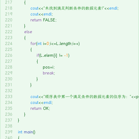
217
	{
218
cout
<<
"未找到满足判断条件的数据元素!"
<<
endl
;
219
cout
<<
endl
;
220
return
 FALSE;
221
	}
222
else
223
	{
224
for
(
int
 i=
0
;i<=L.length;i++)
225
		{
226
if
(L.elem[i] != 
-1
)
227
			{
228
				pos=i;
229
break
;
230
			}
231
		}
232
233
cout
<<
"顺序表中第一个满足条件的数据元素的位序为："
<<p
234
cout
<<
endl
;
235
return
 OK;
236
	}
237
}
238
239
int
main
()
240
{