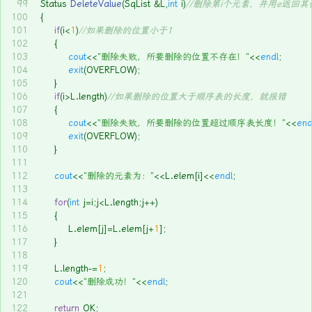
99
Status 
DeleteValue
(SqList &L,
int
 i)
//删除第i个元素，并用e返回其
100
{
101
if
(i<
1
)
//如果删除的位置小于1
102
	{
103
cout
<<
"删除失败，所要删除的位置不存在！"
<<
endl
;
104
exit
(OVERFLOW);
105
	}
106
if
(i>L.length)
//如果删除的位置大于顺序表的长度，就报错
107
	{
108
cout
<<
"删除失败，所要删除的位置超过顺序表长度！"
<<
end
109
exit
(OVERFLOW);
110
	}
111
112
cout
<<
"删除的元素为："
<<L.elem[i]<<
endl
;
113
114
for
(
int
 j=i;j<L.length;j++)
115
	{
116
		L.elem[j]=L.elem[j+
1
];
117
	}
118
119
	L.length-=
1
;
120
cout
<<
"删除成功！"
<<
endl
;
121
122
return
 OK;