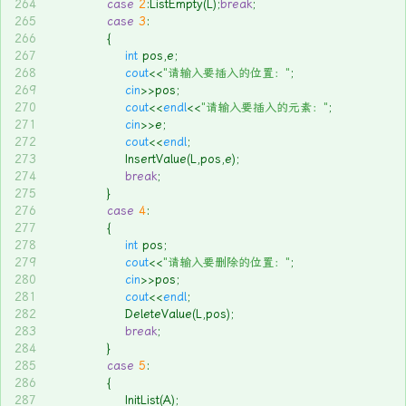
264
case
2
:ListEmpty(L);
break
;
265
case
3
:
266
			{
267
int
 pos,e;
268
cout
<<
"请输入要插入的位置："
;
269
cin
>>pos;
270
cout
<<
endl
<<
"请输入要插入的元素："
;
271
cin
>>e;
272
cout
<<
endl
;
273
				InsertValue(L,pos,e);
274
break
;
275
			}
276
case
4
:
277
			{
278
int
 pos;
279
cout
<<
"请输入要删除的位置："
;
280
cin
>>pos;
281
cout
<<
endl
;
282
				DeleteValue(L,pos);
283
break
;
284
			}
285
case
5
:
286
			{
287
				InitList(A);