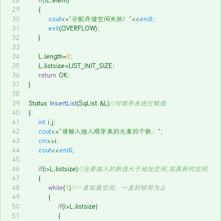
28
if
(!L.elem) 
29
	{
30
cout
<<
"分配存储空间失败！"
<<
endl
;
31
exit
(OVERFLOW);
32
	}
33
34
	L.length=
0
;
35
	L.listsize=LIST_INIT_SIZE;
36
return
 OK;
37
}
38
39
Status 
InsertList
(SqList &L)
//对顺序表进行赋值
40
{
41
int
 i,j;
42
cout
<<
"请输入插入顺序表的元素的个数："
;
43
cin
>>i;
44
cout
<<
endl
;
45
46
if
(i>L.listsize)
//当要插入的数值大于地址空间,拓展新的空间
47
	{
48
while
(
1
)
//一直拓展空间，一直到够用为止
49
		{
50
if
(i>L.listsize)
51
			{