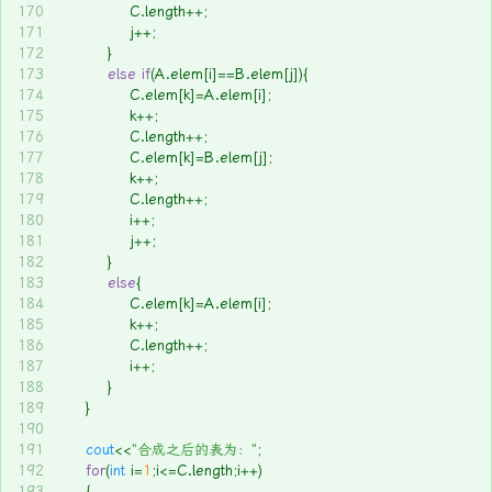
170
			C.length++;
171
			j++;
172
		}
173
else
if
(A.elem[i]==B.elem[j]){
174
			C.elem[k]=A.elem[i];
175
			k++;
176
			C.length++;
177
			C.elem[k]=B.elem[j];
178
			k++;
179
			C.length++;
180
			i++;
181
			j++;
182
		}
183
else
{
184
			C.elem[k]=A.elem[i];
185
			k++;
186
			C.length++;
187
			i++;
188
		}
189
	}
190
191
cout
<<
"合成之后的表为："
;
192
for
(
int
 i=
1
;i<=C.length;i++)
193
	{