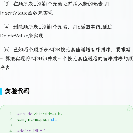
（3）在顺序表L的第i个元素之前插入新的元素,用
InsertVlaue函数来实现
（4）删除顺序表L的第i个元素，用e返回其值,通过
DeleteValue来实现
（5）已知两个顺序表A和B按元素值递增有序排序，要求写
一算法实现将A和B归并成一个按元素值递增的有序排序的顺
序表
实验代码
1
#
include
<bits/stdc++.h>
2
using namespace 
std
;
3
4
#
define
 TRUE 1