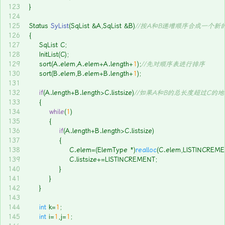
123
}
124
125
Status 
SyList
(SqList &A,SqList &B)
//按A和B递增顺序合成一个新
126
{
127
	SqList C;
128
	InitList(C);
129
	sort(A.elem,A.elem+A.length+
1
);
//先对顺序表进行排序
130
	sort(B.elem,B.elem+B.length+
1
);
131
132
if
(A.length+B.length>C.listsize)
//如果A和B的总长度超过C
133
	{
134
while
(
1
)
135
		{
136
if
(A.length+B.length>C.listsize)
137
			{
138
				C.elem=(ElemType *)
realloc
(C.elem,LISTINCREME
139
				C.listsize+=LISTINCREMENT;
140
			}
141
		}
142
	}
143
144
int
 k=
1
;
145
int
 i=
1
,j=
1
;