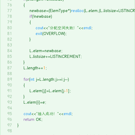
76
	{
77
		newbase=(ElemType*)
realloc
(L.elem,(L.listsize+LISTIN
78
if
(!newbase) 
79
		{
80
cout
<<
"分配空间失败！"
<<
endl
;
81
exit
(OVERFLOW);
82
		}
83
84
		L.elem=newbase;
85
		L.listsize+=LISTINCREMENT;
86
	}
87
	L.length+=
1
;
88
89
for
(
int
 j=L.length;j>=i;j--)
90
	{
91
		L.elem[j]=L.elem[j
-1
];
92
	}
93
	L.elem[i]=e;
94
95
cout
<<
"插入成功！"
<<
endl
;
96
return
 OK;
97
}
98