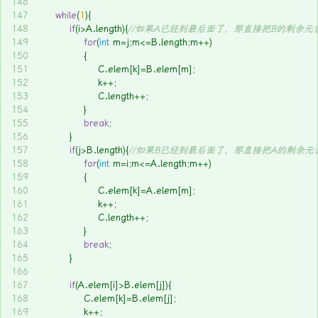
146
147
while
(
1
){
148
if
(i>A.length){
//如果A已经到最后面了，那直接把B的剩余元
149
for
(
int
 m=j;m<=B.length;m++)
150
			{
151
				C.elem[k]=B.elem[m];
152
				k++;
153
				C.length++;
154
			}
155
break
;
156
		}
157
if
(j>B.length){
//如果B已经到最后面了，那直接把A的剩余元
158
for
(
int
 m=i;m<=A.length;m++)
159
			{
160
				C.elem[k]=A.elem[m];
161
				k++;
162
				C.length++;
163
			}
164
break
;
165
		}
166
167
if
(A.elem[i]>B.elem[j]){
168
			C.elem[k]=B.elem[j];
169
			k++;