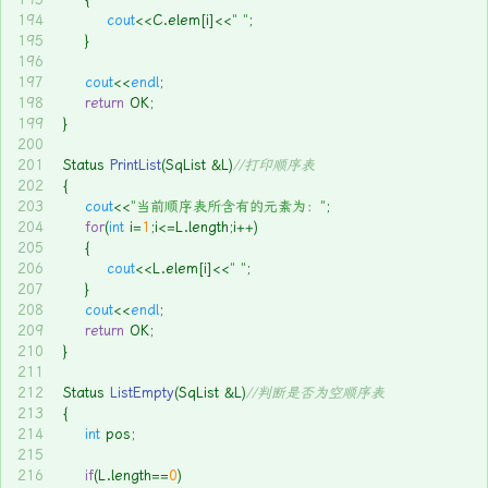
194
cout
<<C.elem[i]<<
" "
;
195
	}
196
197
cout
<<
endl
;
198
return
 OK;
199
}
200
201
Status 
PrintList
(SqList &L)
//打印顺序表
202
{
203
cout
<<
"当前顺序表所含有的元素为："
;
204
for
(
int
 i=
1
;i<=L.length;i++)
205
	{
206
cout
<<L.elem[i]<<
" "
;
207
	}
208
cout
<<
endl
;
209
return
 OK;
210
}
211
212
Status 
ListEmpty
(SqList &L)
//判断是否为空顺序表
213
{
214
int
 pos;
215
216
if
(L.length==
0
) 