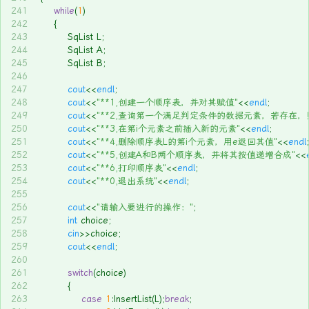
241
while
(
1
)
242
	{
243
		SqList L;
244
		SqList A;
245
		SqList B;
246
247
cout
<<
endl
;
248
cout
<<
"**1,创建一个顺序表，并对其赋值"
<<
endl
;
249
cout
<<
"**2,查询第一个满足判定条件的数据元素，若存在，
250
cout
<<
"**3,在第i个元素之前插入新的元素"
<<
endl
;
251
cout
<<
"**4,删除顺序表L的第i个元素，用e返回其值"
<<
endl
252
cout
<<
"**5,创建A和B两个顺序表，并将其按值递增合成"
<<
253
cout
<<
"**6,打印顺序表"
<<
endl
;
254
cout
<<
"**0,退出系统"
<<
endl
;
255
256
cout
<<
"请输入要进行的操作："
;
257
int
 choice;
258
cin
>>choice;
259
cout
<<
endl
;	
260
261
switch
(choice)
262
		{
263
case
1
:InsertList(L);
break
;