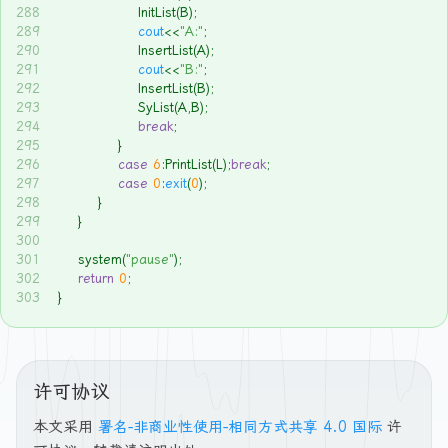
288
				InitList(B);
289
cout
<<
"A:"
;
290
				InsertList(A);
291
cout
<<
"B:"
;
292
				InsertList(B);
293
				SyList(A,B);
294
break
;
295
			}
296
case
6
:PrintList(L);
break
;
297
case
0
:
exit
(
0
);
298
		}
299
	}
300
301
	system(
"pause"
);
302
return
0
;
303
}
许可协议
本文采用
署名-非商业性使用-相同方式共享 4.0 国际
许