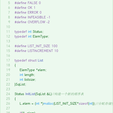
5
#
define
 FALSE 0
6
#
define
 OK 1
7
#
define
 ERROR 0
8
#
define
 INFEASIBLE -1
9
#
define
 OVERFLOW -2
10
11
typedef
int
 Status;
12
typedef
int
 ElemType;
13
14
#
define
 LIST_INIT_SIZE 100
15
#
define
 LISTINCREMENT 10
16
17
typedef
struct
List
18
{
19
	ElemType *elem;
20
int
 length;
21
int
 listsize;
22
}SqList;
23
24
Status 
InitList
(SqList &L)
//构造一个新的顺序表
25
{
26
	L.elem = (
int
 *)
malloc
(LIST_INIT_SIZE*
sizeof
(
int
));
//分配存储
27