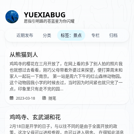
YUEXIABUG
愿指引明路的苍蓝星为你闪耀
近期发布
分类
标签：景点
专栏
归档
从熊猫到人
鸡鸣寺的樱花在三月开放了，在网上看的多了别人拍的照片我
也就想过去看看，刚巧父母带着外婆过来探望，便打算周末和
家人一起玩一下南京。 第一站是周六下午的红山森林动物园。
这个动物园我小学的时候去过，当时因为时间紧也就只完了一
点，印象里只有走不完的园...
2023-03-18
随笔
鸡鸣寺、玄武湖和花
2月18日是开学的日子，与以往不同的是由于全面开放的政
策，这次父母可以进校参观，亦可以进入宿舍。 在得知此消息