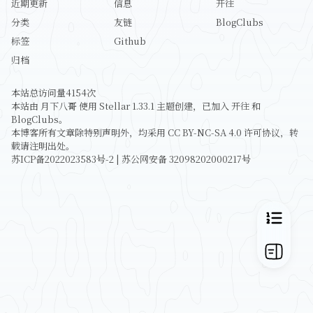
近期更新
信息
开往
分类
友链
BlogClubs
标签
Github
归档
本站总访问量
4154
次
本站由
月下八哥
使用
Stellar 1.33.1
主题创建，已加入
开往
和
BlogClubs
。
本博客所有文章除特别声明外，均采用
CC BY-NC-SA 4.0
许可协议，转
载请注明出处。
苏ICP备2022023583号-2
|
苏公网安备 32098202000217号