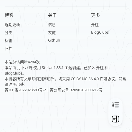
博客
关于
更多
近期更新
信息
开往
BlogClubs
分类
友链
Github
标签
归档
本站总访问量
4284
次
本站由
月下八哥
使用
Stellar 1.33.1
主题创建，已加入
开往
和
BlogClubs
。
本博客所有文章除特别声明外，均采用
CC BY-NC-SA 4.0
许可协议，转载
请注明出处。
苏ICP备2022023583号-2
|
苏公网安备 32098202000217号